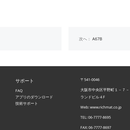
次へ：
A67B
〒541-0046
サポート
大阪市中央区平野町１－７－
FAQ
アプリのダウンロード
ランドビル４F
技術サポート
Web: www.richmat.co.jp
TEL: 06-7777-8695
FAX
:
06-7777-8697