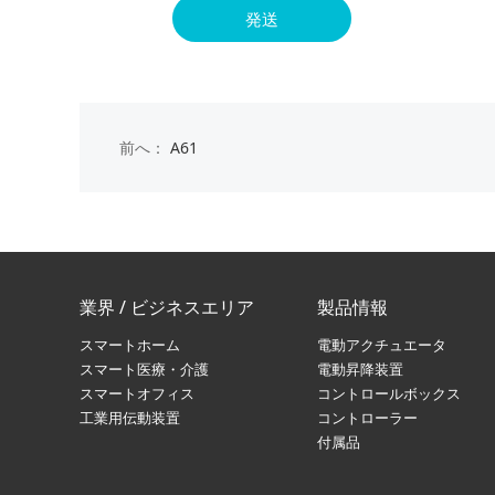
発送
前へ：
A61
業界 / ビジネスエリア
製品情報
スマートホーム
電動アクチュエータ
スマート医療・介護
電動昇降装置
スマートオフィス
コントロールボックス
工業用伝動装置
コントローラー
付属品