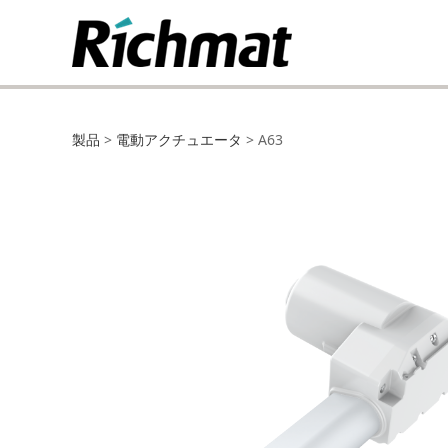
A63
製品
>
電動アクチュエータ
>
A63