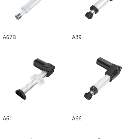
A67B
A39
A61
A66