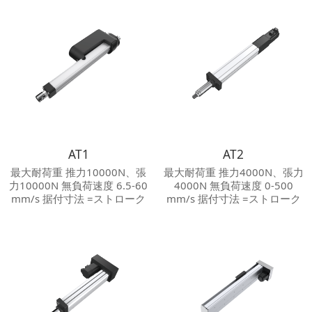
AT1
AT2
最大耐荷重 推力10000N、張
最大耐荷重 推力4000N、張力
力10000N 無負荷速度 6.5-60
4000N 無負荷速度 0-500
mm/s 据付寸法 =ストローク
mm/s 据付寸法 =ストローク
+200 mm 保護等級 Max.IP 66
+259 mm 最大ストローク
騒音等級 ≦70 dB その他オプ
800 mm 繰り返し位置決め
ション ホールセンサ/電位子計
±0.01 mm 保護等級 Max.IP
保護装置 機械スライドクラッ
65 騒音等級 ≦60 dB その他オ
チ；メカストッパ
プション ホールセンサ/電位子
計 保護装置 機械スライドクラ
ッチ；メカストッパ