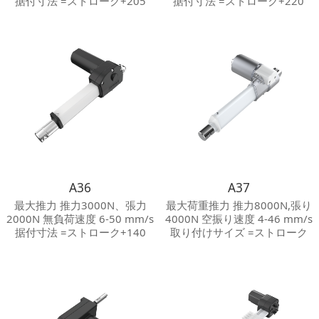
据付寸法 =ストローク+205
据付寸法 =ストローク+220
mm 保護等級 Max.IP 54 騒音
mm 保護等級 Max.IP 54 騒音
等級 ≦65 dB その他オプショ
等級 ≦65 dB その他オプショ
ン リードスイッチ/ホールセン
ン 機械的挟まれ防止装置/ホー
サ
ルセンサ
A36
A37
最大推力 推力3000N、張力
最大荷重推力 推力8000N,張り
2000N 無負荷速度 6-50 mm/s
4000N 空振り速度 4-46 mm/s
据付寸法 =ストローク+140
取り付けサイズ =ストローク
mm 保護等級 Max.IP 20 騒音
+175 mm 保護レベル Max.IP
等級 ≦50 dB その他オプショ
54 騒音レベル ≦50 dB その他
ン 機械的挟まれ防止装置/ホー
のオプション マジックハンド
ルセンサ
；ホールセンサー