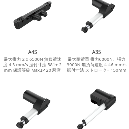
A4S
A35
最大推力 2 x 6500N 無負荷速
最大耐荷重 推力6000N、張力
度 4.3 mm/s 据付寸法 581± 2
3000N 無負荷速度 4-46 mm/s
mm 保護等級 Max.IP 20 騒音
据付寸法 ストローク+ 150mm
等級 ≦50 dB その他オプショ
保護等級 Max.IP 20 騒音等級
ン ホールセンサ 他のリニアモ
≦50 dB その他オプション 機
ータ及び各種付属品（マニュ
械的挟まれ防止装置；ホール
アル参照）に接続できます。
センサ