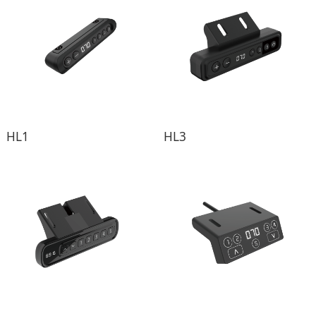
HL1
HL3