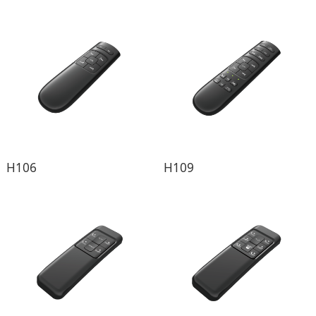
H106
H109