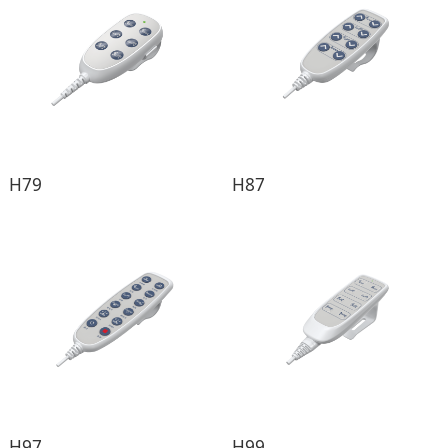
H79
H87
H97
H99