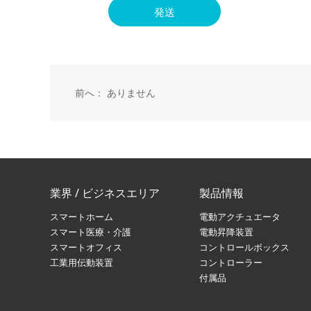
発送
前へ： ありません
業界 / ビジネスエリア
製品情報
スマートホーム
電動アクチュエータ
スマート医療・介護
電動昇降装置
スマートオフィス
コントロールボックス
工業用伝動装置
コントローラー
付属品