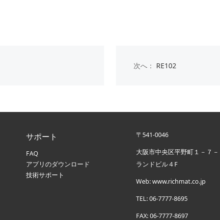
次へ：
RE102
〒541-0046
サポート
大阪市中央区平野町１－７－
FAQ
アプリのダウンロード
ランドビル４F
技術サポート
Web: www.richmat.co.jp
TEL: 06-7777-8695
FAX
:
06-7777-8697