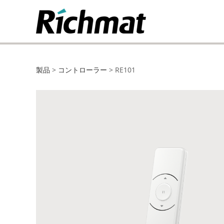
RE101
製品
>
コントローラー
>
RE101