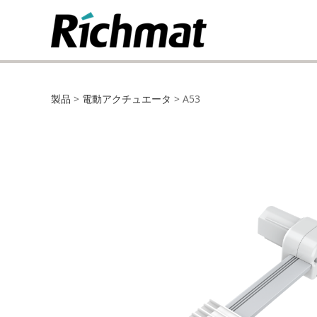
A53
製品
>
電動アクチュエータ
>
A53