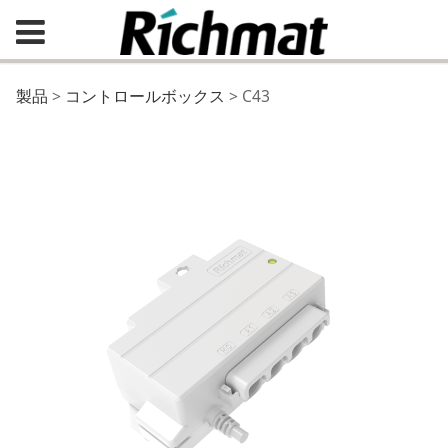
C43
製品
>
コントロールボックス
>
C43