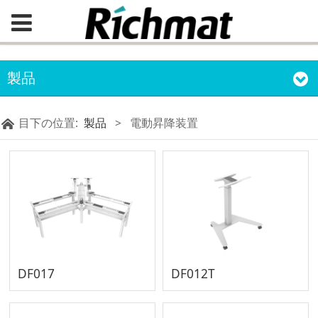
製品
目下の位置:
製品
>
電動昇降装置
DF017
DF012T