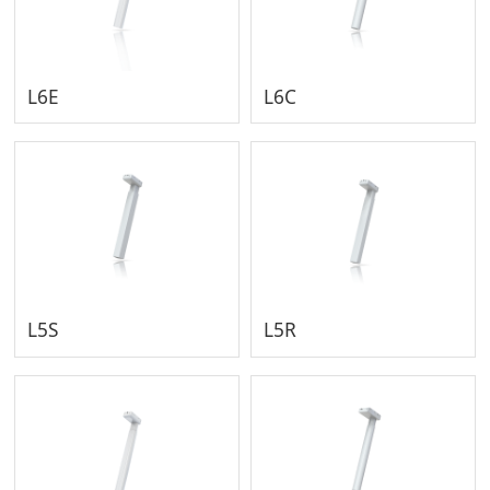
L6E
L6C
L5S
L5R